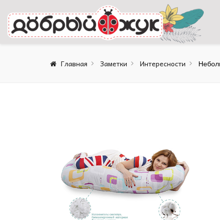
Главная
Заметки
Интересности
Небол