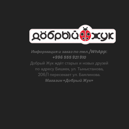
Информация и заказ по тел./WhApp:
+996 555 921 910
Добрый Жук ждёт старых и новых друзей
по адресу Бишкек, ул. Тыныстанова,
206/1 пересекает ул. Баялинова.
Магазин «Добрый Жук»