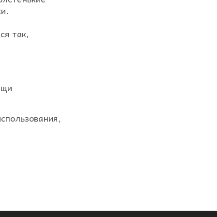
и.
ся так,
ещи
использования,