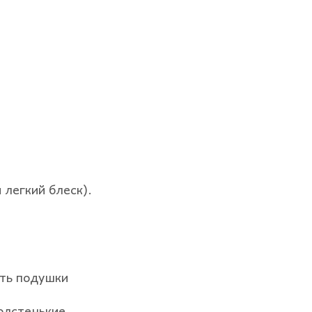
 легкий блеск).
ить подушки
олстенькие