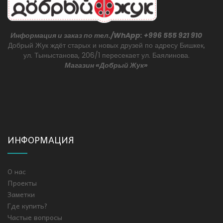
Информация и заказ по тел./WhApp: +996 555 921 910
Добрый Жук ждёт старых и новых друзей по адресу Бишкек,
ул. Тыныстанова, 206/1 пересекает ул. Баялинова.
Магазин «Добрый Жук»
ИНФОРМАЦИЯ
О нас
Проекты
Заметки
Где купить?
Частые вопросы