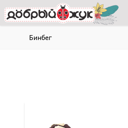
Бинбег