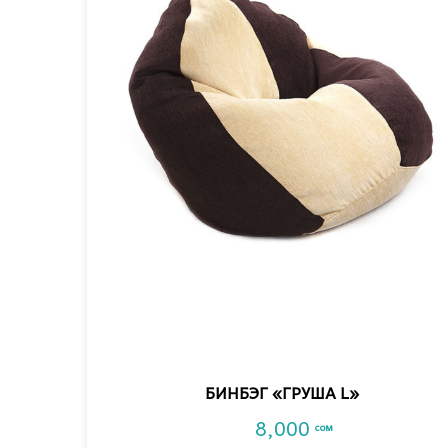
VIEW DETAIL
БИНБЭГ «ГРУША L»
8,000
сом