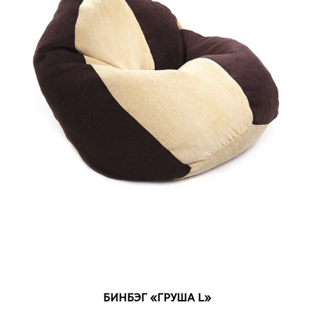
VIEW DETAIL
БИНБЭГ «ГРУША L»